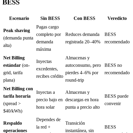
BESS
Escenario
Sin BESS
Con BESS
Veredicto
Pagas cargo
Peak shaving
completo por
Reduces demanda
BESS
(demanda punta
demanda
registrada 20–40%
recomendado
alta)
máxima
Net Billing
Almacenas y
Inyectas
estándar
(on-
autoconsumo, pero
BESS no
excedentes,
grid, tarifa
pierdes 4–6% por
recomendado
recibes crédito
plana)
round-trip
Net Billing con
Inyectas a
Almacenas y
tarifa horaria
BESS puede
precio bajo en
descargas en hora
(spread >
convenir
hora solar
punta a precio alto
$40/kWh)
Dependes de
Respaldo
Transición
la red +
BESS
operaciones
instantánea, sin