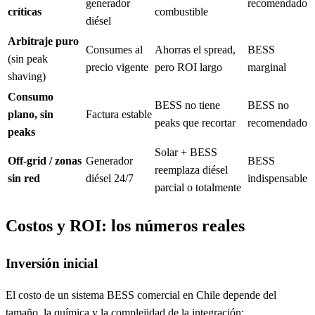
generador
recomendado
críticas
combustible
diésel
Arbitraje puro
Consumes al
Ahorras el spread,
BESS
(sin peak
precio vigente
pero ROI largo
marginal
shaving)
Consumo
BESS no tiene
BESS no
plano, sin
Factura estable
peaks que recortar
recomendado
peaks
Solar + BESS
Off-grid / zonas
Generador
BESS
reemplaza diésel
sin red
diésel 24/7
indispensable
parcial o totalmente
Costos y ROI: los números reales
Inversión inicial
El costo de un sistema BESS comercial en Chile depende del
tamaño, la química y la complejidad de la integración: