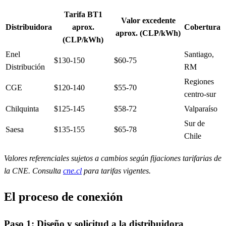
Tarifa BT1
Valor excedente
Distribuidora
aprox.
Cobertura
aprox. (CLP/kWh)
(CLP/kWh)
Enel
Santiago,
$130-150
$60-75
Distribución
RM
Regiones
CGE
$120-140
$55-70
centro-sur
Chilquinta
$125-145
$58-72
Valparaíso
Sur de
Saesa
$135-155
$65-78
Chile
Valores referenciales sujetos a cambios según fijaciones tarifarias de
la CNE. Consulta
cne.cl
para tarifas vigentes.
El proceso de conexión
Paso 1: Diseño y solicitud a la distribuidora