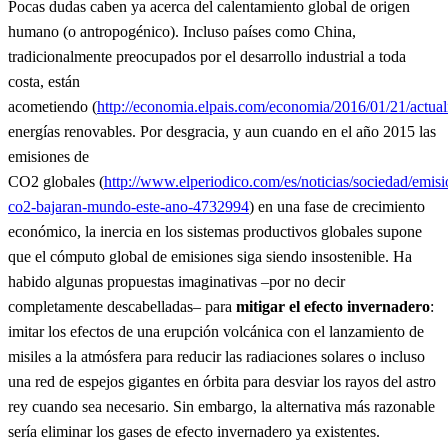
Pocas dudas caben ya acerca del calentamiento global de origen
humano (o antropogénico). Incluso países como China,
tradicionalmente preocupados por el desarrollo industrial a toda
costa, están
acometiendo (
http://economia.elpais.com/economia/2016/01/21/actu
energías renovables. Por desgracia, y aun cuando en el año 2015 las
emisiones de
CO2 globales (
http://www.elperiodico.com/es/noticias/sociedad/emisi
co2-bajaran-mundo-este-ano-4732994
) en una fase de crecimiento
económico, la inercia en los sistemas productivos globales supone
que el cómputo global de emisiones siga siendo insostenible. Ha
habido algunas propuestas imaginativas –por no decir
completamente descabelladas– para
mitigar el efecto invernadero
:
imitar los efectos de una erupción volcánica con el lanzamiento de
misiles a la atmósfera para reducir las radiaciones solares o incluso
una red de espejos gigantes en órbita para desviar los rayos del astro
rey cuando sea necesario. Sin embargo, la alternativa más razonable
sería eliminar los gases de efecto invernadero ya existentes.