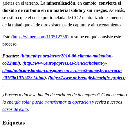
grietas en el terreno. La
mineralización
, en cambio,
convierte el
dióxido de carbono en un material sólido y sin riesgos
. Además,
se estima que el coste por tonelada de CO2 neutralizado es menos
de la mitad que el de otros sistemas de captura y almacenamiento.
Este (
https://vimeo.com/119512256
) resume en qué consiste este
proceso
Fuentes: (
http://phys.org/news/2016-06-climate-mitigation-
co2.html
), (
http://www.europapress.es/ciencia/habitat-y-
clima/noticia-islandia-consigue-convertir-co2-atmosferico-roca-
20160610104732.html
), (
https://www.or.is/english/carbfix-project
)
¿Buscas reducir la huella de carbono de tu empresa? Conoce cómo
la
energía solar puede transformar tu operación
y revisa nuestros
casos de éxito
.
Etiquetas